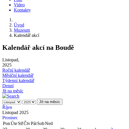
Video
Kontakty
Úvod
Muzeum
Kalendář akcí
Kalendář akcí na Boudě
Listopad,
2025
Roční kalendář
Měsíční kalendář
Týdenní kalendář
Denní
Jít na měsíc
Jít na měsíc
Říjen
Listopad 2025
Prosinec
Pon
Úte
Stř
Čtv
Pát
Sob
Ned