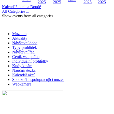
2025
2025
2025
2025
Kalendář akcí na Boudě
All Categories ...
Show events from all categories
Muzeum
Aktuality
Návštevní doba
Typy prohlídek
Návštěvní řád
Ceník vstupného
Individuální prohlídky
Kudy k nám
Naučná stezka
Kalendář akcí
Sponzoři a spolupracující muzea
Webkamera