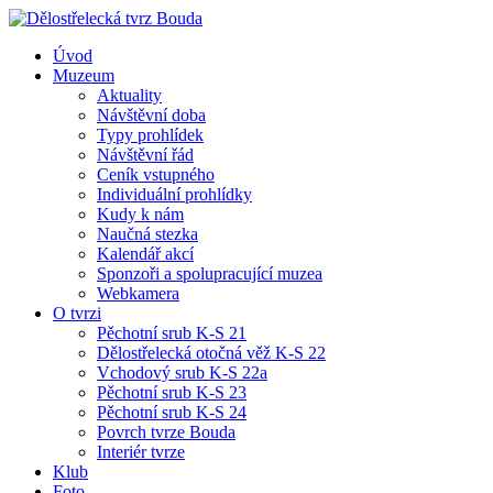
Úvod
Muzeum
Aktuality
Návštěvní doba
Typy prohlídek
Návštěvní řád
Ceník vstupného
Individuální prohlídky
Kudy k nám
Naučná stezka
Kalendář akcí
Sponzoři a spolupracující muzea
Webkamera
O tvrzi
Pěchotní srub K-S 21
Dělostřelecká otočná věž K-S 22
Vchodový srub K-S 22a
Pěchotní srub K-S 23
Pěchotní srub K-S 24
Povrch tvrze Bouda
Interiér tvrze
Klub
Foto