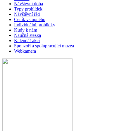
Návštevní doba
Typy prohlídek
Návštěvní řád
Ceník vstupného
Individuální prohlídky
Kudy k nám
Naučná stezka
Kalendář akcí
Sponzoři a spolupracující muzea
Webkamera