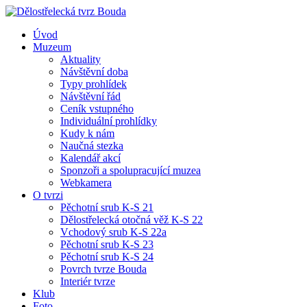
Úvod
Muzeum
Aktuality
Návštěvní doba
Typy prohlídek
Návštěvní řád
Ceník vstupného
Individuální prohlídky
Kudy k nám
Naučná stezka
Kalendář akcí
Sponzoři a spolupracující muzea
Webkamera
O tvrzi
Pěchotní srub K-S 21
Dělostřelecká otočná věž K-S 22
Vchodový srub K-S 22a
Pěchotní srub K-S 23
Pěchotní srub K-S 24
Povrch tvrze Bouda
Interiér tvrze
Klub
Foto