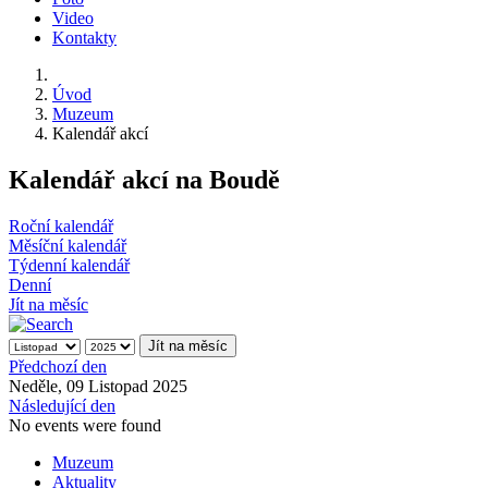
Video
Kontakty
Úvod
Muzeum
Kalendář akcí
Kalendář akcí na Boudě
Roční kalendář
Měsíční kalendář
Týdenní kalendář
Denní
Jít na měsíc
Jít na měsíc
Předchozí den
Neděle, 09 Listopad 2025
Následující den
No events were found
Muzeum
Aktuality