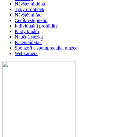
Návštevní doba
Typy prohlídek
Návštěvní řád
Ceník vstupného
Individuální prohlídky
Kudy k nám
Naučná stezka
Kalendář akcí
Sponzoři a spolupracující muzea
Webkamera