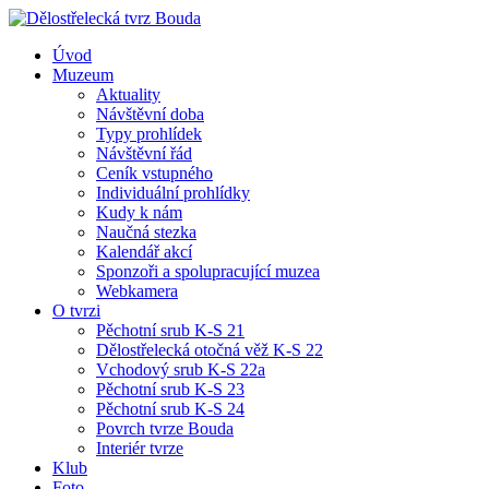
Úvod
Muzeum
Aktuality
Návštěvní doba
Typy prohlídek
Návštěvní řád
Ceník vstupného
Individuální prohlídky
Kudy k nám
Naučná stezka
Kalendář akcí
Sponzoři a spolupracující muzea
Webkamera
O tvrzi
Pěchotní srub K-S 21
Dělostřelecká otočná věž K-S 22
Vchodový srub K-S 22a
Pěchotní srub K-S 23
Pěchotní srub K-S 24
Povrch tvrze Bouda
Interiér tvrze
Klub
Foto