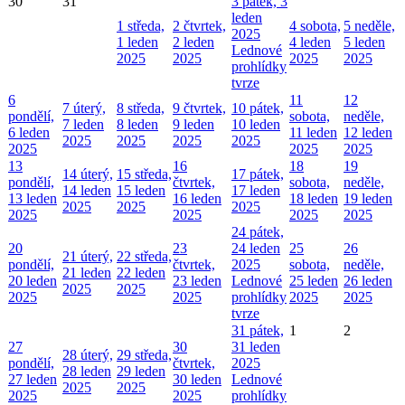
30
31
3
pátek, 3
leden
1
středa,
2
čtvrtek,
4
sobota,
5
neděle,
2025
1 leden
2 leden
4 leden
5 leden
Lednové
2025
2025
2025
2025
prohlídky
tvrze
6
11
12
7
úterý,
8
středa,
9
čtvrtek,
10
pátek,
pondělí,
sobota,
neděle,
7 leden
8 leden
9 leden
10 leden
6 leden
11 leden
12 leden
2025
2025
2025
2025
2025
2025
2025
13
16
18
19
14
úterý,
15
středa,
17
pátek,
pondělí,
čtvrtek,
sobota,
neděle,
14 leden
15 leden
17 leden
13 leden
16 leden
18 leden
19 leden
2025
2025
2025
2025
2025
2025
2025
24
pátek,
20
23
24 leden
25
26
21
úterý,
22
středa,
pondělí,
čtvrtek,
2025
sobota,
neděle,
21 leden
22 leden
20 leden
23 leden
Lednové
25 leden
26 leden
2025
2025
2025
2025
prohlídky
2025
2025
tvrze
31
pátek,
1
2
27
30
31 leden
28
úterý,
29
středa,
pondělí,
čtvrtek,
2025
28 leden
29 leden
27 leden
30 leden
Lednové
2025
2025
2025
2025
prohlídky