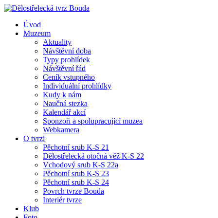
Úvod
Muzeum
Aktuality
Návštěvní doba
Typy prohlídek
Návštěvní řád
Ceník vstupného
Individuální prohlídky
Kudy k nám
Naučná stezka
Kalendář akcí
Sponzoři a spolupracující muzea
Webkamera
O tvrzi
Pěchotní srub K-S 21
Dělostřelecká otočná věž K-S 22
Vchodový srub K-S 22a
Pěchotní srub K-S 23
Pěchotní srub K-S 24
Povrch tvrze Bouda
Interiér tvrze
Klub
Foto