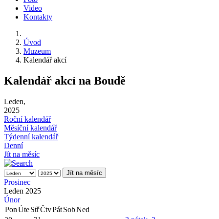
Video
Kontakty
Úvod
Muzeum
Kalendář akcí
Kalendář akcí na Boudě
Leden,
2025
Roční kalendář
Měsíční kalendář
Týdenní kalendář
Denní
Jít na měsíc
Jít na měsíc
Prosinec
Leden 2025
Únor
Pon
Úte
Stř
Čtv
Pát
Sob
Ned