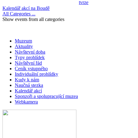
tvrze
Kalendář akcí na Boudě
All Categories ...
Show events from all categories
Muzeum
Aktuality
Návštevní doba
Typy prohlídek
Návštěvní řád
Ceník vstupného
Individuální prohlídky
Kudy k nám
Naučná stezka
Kalendář akcí
Sponzoři a spolupracující muzea
Webkamera