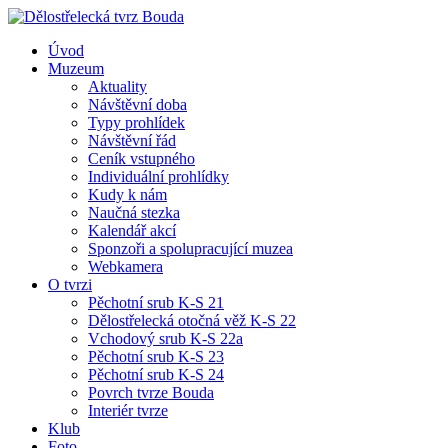
Úvod
Muzeum
Aktuality
Návštěvní doba
Typy prohlídek
Návštěvní řád
Ceník vstupného
Individuální prohlídky
Kudy k nám
Naučná stezka
Kalendář akcí
Sponzoři a spolupracující muzea
Webkamera
O tvrzi
Pěchotní srub K-S 21
Dělostřelecká otočná věž K-S 22
Vchodový srub K-S 22a
Pěchotní srub K-S 23
Pěchotní srub K-S 24
Povrch tvrze Bouda
Interiér tvrze
Klub
Foto