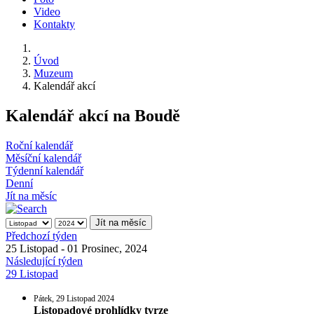
Video
Kontakty
Úvod
Muzeum
Kalendář akcí
Kalendář akcí na Boudě
Roční kalendář
Měsíční kalendář
Týdenní kalendář
Denní
Jít na měsíc
Jít na měsíc
Předchozí týden
25 Listopad - 01 Prosinec, 2024
Následující týden
29 Listopad
Pátek, 29 Listopad 2024
Listopadové prohlídky tvrze