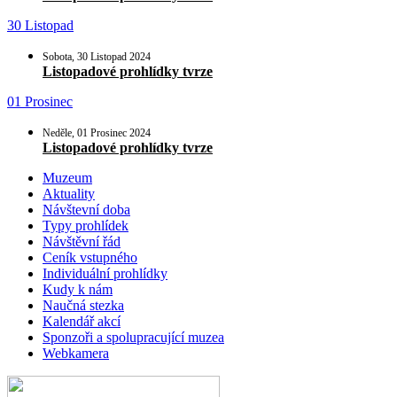
30 Listopad
Sobota, 30 Listopad 2024
Listopadové prohlídky tvrze
01 Prosinec
Neděle, 01 Prosinec 2024
Listopadové prohlídky tvrze
Muzeum
Aktuality
Návštevní doba
Typy prohlídek
Návštěvní řád
Ceník vstupného
Individuální prohlídky
Kudy k nám
Naučná stezka
Kalendář akcí
Sponzoři a spolupracující muzea
Webkamera