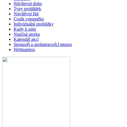
Návštevní doba
Typy prohlídek
Návštěvní řád
Ceník vstupného
Individuální prohlídky
Kudy k nám
Naučná stezka
Kalendář akcí
Sponzoři a spolupracující muzea
Webkamera