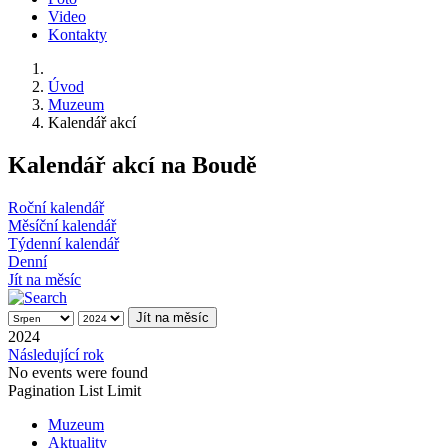
Video
Kontakty
Úvod
Muzeum
Kalendář akcí
Kalendář akcí na Boudě
Roční kalendář
Měsíční kalendář
Týdenní kalendář
Denní
Jít na měsíc
Jít na měsíc
2024
Následující rok
No events were found
Pagination List Limit
Muzeum
Aktuality