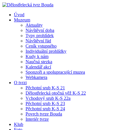
Úvod
Muzeum
Aktuality
Návštěvní doba
Typy prohlídek
Návštěvní řád
Ceník vstupného
Individuální prohlídky
Kudy k nám
Naučná stezka
Kalendář akcí
Sponzoři a spolupracující muzea
Webkamera
O tvrzi
Pěchotní srub K-S 21
Dělostřelecká otočná věž K-S 22
Vchodový srub K-S 22a
Pěchotní srub K-S 23
Pěchotní srub K-S 24
Povrch tvrze Bouda
Interiér tvrze
Klub
Foto