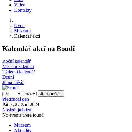
Video
Kontakty
Úvod
Muzeum
Kalendář akcí
Kalendář akcí na Boudě
Roční kalendář
Měsíční kalendář
Týdenní kalendář
Denní
Jít na měsíc
Jít na měsíc
Předchozí den
Pátek, 27 Září 2024
Následující den
No events were found
Muzeum
Aktuality