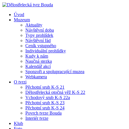
Úvod
Muzeum
Aktuality
Návštěvní doba
Typy prohlídek
Návštěvní řád
Ceník vstupného
Individuální prohlídky
Kudy k nám
Naučná stezka
Kalendář akcí
Sponzoři a spolupracující muzea
Webkamera
O tvrzi
Pěchotní srub K-S 21
Dělostřelecká otočná věž K-S 22
Vchodový srub K-S 22a
Pěchotní srub K-S 23
Pěchotní srub K-S 24
Povrch tvrze Bouda
Interiér tvrze
Klub
Foto