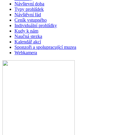
Návštevní doba
Typy prohlídek
Návštěvní řád
Ceník vstupného
Individuální prohlídky
Kudy k nám
Naučná stezka
Kalendář akcí
Sponzoři a spolupracující muzea
Webkamera