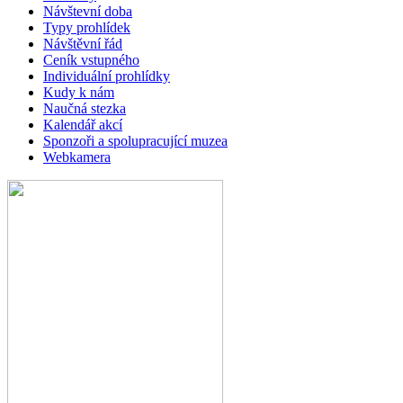
Návštevní doba
Typy prohlídek
Návštěvní řád
Ceník vstupného
Individuální prohlídky
Kudy k nám
Naučná stezka
Kalendář akcí
Sponzoři a spolupracující muzea
Webkamera