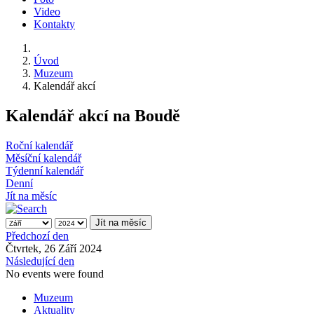
Video
Kontakty
Úvod
Muzeum
Kalendář akcí
Kalendář akcí na Boudě
Roční kalendář
Měsíční kalendář
Týdenní kalendář
Denní
Jít na měsíc
Jít na měsíc
Předchozí den
Čtvrtek, 26 Září 2024
Následující den
No events were found
Muzeum
Aktuality