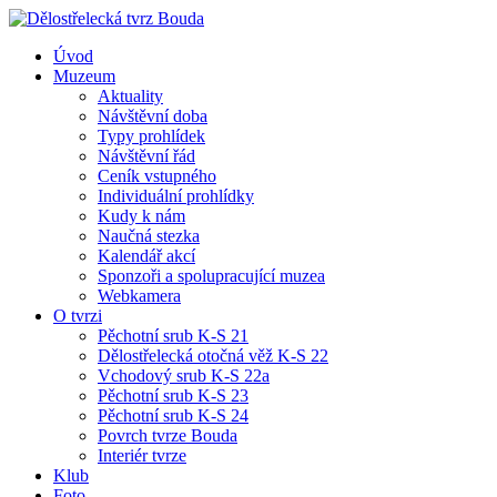
Úvod
Muzeum
Aktuality
Návštěvní doba
Typy prohlídek
Návštěvní řád
Ceník vstupného
Individuální prohlídky
Kudy k nám
Naučná stezka
Kalendář akcí
Sponzoři a spolupracující muzea
Webkamera
O tvrzi
Pěchotní srub K-S 21
Dělostřelecká otočná věž K-S 22
Vchodový srub K-S 22a
Pěchotní srub K-S 23
Pěchotní srub K-S 24
Povrch tvrze Bouda
Interiér tvrze
Klub
Foto