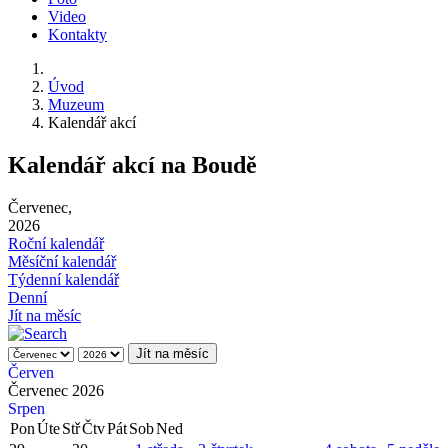
Video
Kontakty
Úvod
Muzeum
Kalendář akcí
Kalendář akcí na Boudě
Červenec,
2026
Roční kalendář
Měsíční kalendář
Týdenní kalendář
Denní
Jít na měsíc
Jít na měsíc
Červen
Červenec 2026
Srpen
Pon
Úte
Stř
Čtv
Pát
Sob
Ned