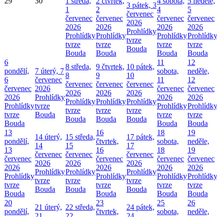
29
30
1
středa,
2
čtvrtek,
4
sobota,
5
neděle,
3
pátek, 3
1
2
4
5
červenec
červenec
červenec
červenec
červenec
2026
2026
2026
2026
2026
Prohlídky
Prohlídky
Prohlídky
Prohlídky
Prohlídk
tvrze
tvrze
tvrze
tvrze
tvrze
Bouda
Bouda
Bouda
Bouda
Bouda
6
11
12
8
středa,
9
čtvrtek,
10
pátek,
pondělí,
7
úterý, 7
sobota,
neděle,
8
9
10
6
červenec
11
12
červenec
červenec
červenec
červenec
2026
červenec
červenec
2026
2026
2026
2026
Prohlídky
2026
2026
Prohlídky
Prohlídky
Prohlídky
Prohlídky
tvrze
Prohlídky
Prohlídk
tvrze
tvrze
tvrze
tvrze
Bouda
tvrze
tvrze
Bouda
Bouda
Bouda
Bouda
Bouda
Bouda
13
16
18
19
14
úterý,
15
středa,
17
pátek,
pondělí,
čtvrtek,
sobota,
neděle,
14
15
17
13
16
18
19
červenec
červenec
červenec
červenec
červenec
červenec
červenec
2026
2026
2026
2026
2026
2026
2026
Prohlídky
Prohlídky
Prohlídky
Prohlídky
Prohlídky
Prohlídky
Prohlídk
tvrze
tvrze
tvrze
tvrze
tvrze
tvrze
tvrze
Bouda
Bouda
Bouda
Bouda
Bouda
Bouda
Bouda
20
23
25
26
21
úterý,
22
středa,
24
pátek,
pondělí,
čtvrtek,
sobota,
neděle,
21
22
24