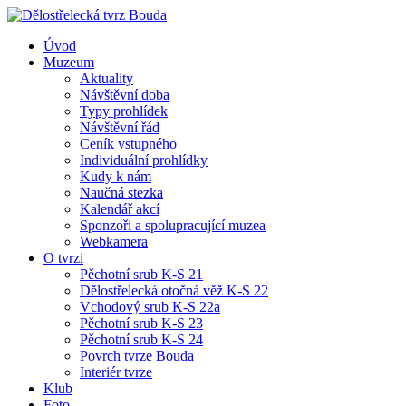
Úvod
Muzeum
Aktuality
Návštěvní doba
Typy prohlídek
Návštěvní řád
Ceník vstupného
Individuální prohlídky
Kudy k nám
Naučná stezka
Kalendář akcí
Sponzoři a spolupracující muzea
Webkamera
O tvrzi
Pěchotní srub K-S 21
Dělostřelecká otočná věž K-S 22
Vchodový srub K-S 22a
Pěchotní srub K-S 23
Pěchotní srub K-S 24
Povrch tvrze Bouda
Interiér tvrze
Klub
Foto