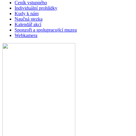
Ceník vstupného
Individuální prohlídky
Kudy k nám
Naučná stezka
Kalendář akcí
Sponzoři a spolupracující muzea
Webkamera