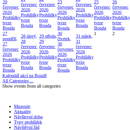
20
23
25
26
červenec
červenec
červenec
červenec
červenec
červenec
červenec
2026
2026
2026
2026
2026
2026
2026
Prohlídky
Prohlídky
Prohlídky
Prohlídky
Prohlídky
Prohlídky
Prohlídk
tvrze
tvrze
tvrze
tvrze
tvrze
tvrze
tvrze
Bouda
Bouda
Bouda
Bouda
Bouda
Bouda
Bouda
27
30
1
2
28
úterý,
29
středa,
31
pátek,
pondělí,
čtvrtek,
28
29
31
27
30
červenec
červenec
červenec
červenec
červenec
2026
2026
2026
2026
2026
Prohlídky
Prohlídky
Prohlídky
Prohlídky
Prohlídky
tvrze
tvrze
tvrze
tvrze
tvrze
Bouda
Bouda
Bouda
Bouda
Bouda
Kalendář akcí na Boudě
All Categories ...
Show events from all categories
Muzeum
Aktuality
Návštevní doba
Typy prohlídek
Návštěvní řád