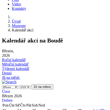
Video
Kontakty
Úvod
Muzeum
Kalendář akcí
Kalendář akcí na Boudě
Březen,
2026
Roční kalendář
Měsíční kalendář
Týdenní kalendář
Denní
Jít na měsíc
Jít na měsíc
Únor
Březen 2026
Duben
Pon
Úte
Stř
Čtv
Pát
Sob
Ned