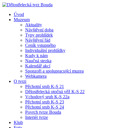
Úvod
Muzeum
Aktuality
Návštěvní doba
Typy prohlídek
Návštěvní řád
Ceník vstupného
Individuální prohlídky
Kudy k nám
Naučná stezka
Kalendář akcí
Sponzoři a spolupracující muzea
Webkamera
O tvrzi
Pěchotní srub K-S 21
Dělostřelecká otočná věž K-S 22
Vchodový srub K-S 22a
Pěchotní srub K-S 23
Pěchotní srub K-S 24
Povrch tvrze Bouda
Interiér tvrze
Klub
Foto