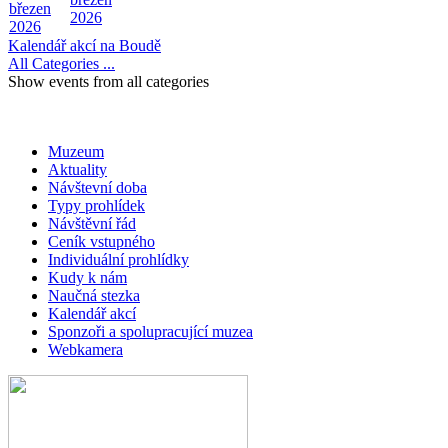
březen
2026
2026
Kalendář akcí na Boudě
All Categories ...
Show events from all categories
Muzeum
Aktuality
Návštevní doba
Typy prohlídek
Návštěvní řád
Ceník vstupného
Individuální prohlídky
Kudy k nám
Naučná stezka
Kalendář akcí
Sponzoři a spolupracující muzea
Webkamera