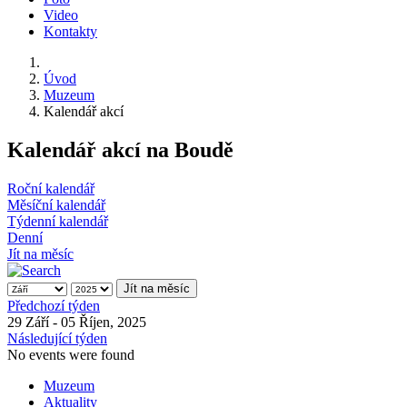
Video
Kontakty
Úvod
Muzeum
Kalendář akcí
Kalendář akcí na Boudě
Roční kalendář
Měsíční kalendář
Týdenní kalendář
Denní
Jít na měsíc
Jít na měsíc
Předchozí týden
29 Září - 05 Říjen, 2025
Následující týden
No events were found
Muzeum
Aktuality