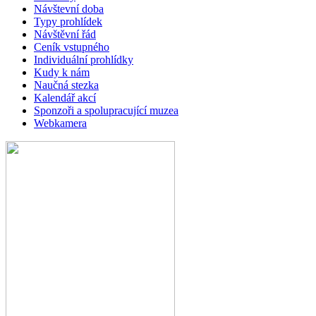
Návštevní doba
Typy prohlídek
Návštěvní řád
Ceník vstupného
Individuální prohlídky
Kudy k nám
Naučná stezka
Kalendář akcí
Sponzoři a spolupracující muzea
Webkamera