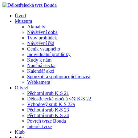
Úvod
Muzeum
Aktuality
Návštěvní doba
Typy prohlídek
Návštěvní řád
Ceník vstupného
Individuální prohlídky
Kudy k nám
Naučná stezka
Kalendář akcí
Sponzoři a spolupracující muzea
Webkamera
O tvrzi
Pěchotní srub K-S 21
Dělostřelecká otočná věž K-S 22
Vchodový srub K-S 22a
Pěchotní srub K-S 23
Pěchotní srub K-S 24
Povrch tvrze Bouda
Interiér tvrze
Klub
Foto