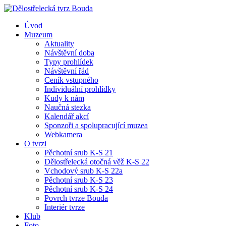
Úvod
Muzeum
Aktuality
Návštěvní doba
Typy prohlídek
Návštěvní řád
Ceník vstupného
Individuální prohlídky
Kudy k nám
Naučná stezka
Kalendář akcí
Sponzoři a spolupracující muzea
Webkamera
O tvrzi
Pěchotní srub K-S 21
Dělostřelecká otočná věž K-S 22
Vchodový srub K-S 22a
Pěchotní srub K-S 23
Pěchotní srub K-S 24
Povrch tvrze Bouda
Interiér tvrze
Klub
Foto