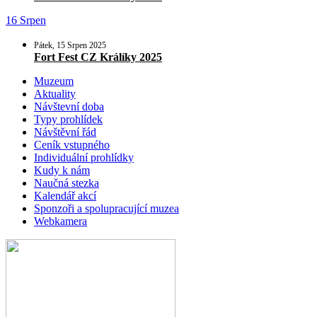
16 Srpen
Pátek, 15 Srpen 2025
Fort Fest CZ Králíky 2025
Muzeum
Aktuality
Návštevní doba
Typy prohlídek
Návštěvní řád
Ceník vstupného
Individuální prohlídky
Kudy k nám
Naučná stezka
Kalendář akcí
Sponzoři a spolupracující muzea
Webkamera