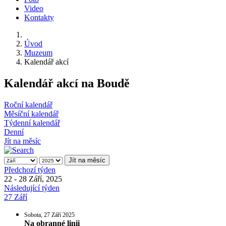
Video
Kontakty
Úvod
Muzeum
Kalendář akcí
Kalendář akcí na Boudě
Roční kalendář
Měsíční kalendář
Týdenní kalendář
Denní
Jít na měsíc
Jít na měsíc
Předchozí týden
22 - 28 Září, 2025
Následující týden
27 Září
Sobota, 27 Září 2025
Na obranné linii