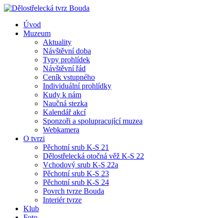
Úvod
Muzeum
Aktuality
Návštěvní doba
Typy prohlídek
Návštěvní řád
Ceník vstupného
Individuální prohlídky
Kudy k nám
Naučná stezka
Kalendář akcí
Sponzoři a spolupracující muzea
Webkamera
O tvrzi
Pěchotní srub K-S 21
Dělostřelecká otočná věž K-S 22
Vchodový srub K-S 22a
Pěchotní srub K-S 23
Pěchotní srub K-S 24
Povrch tvrze Bouda
Interiér tvrze
Klub
Foto