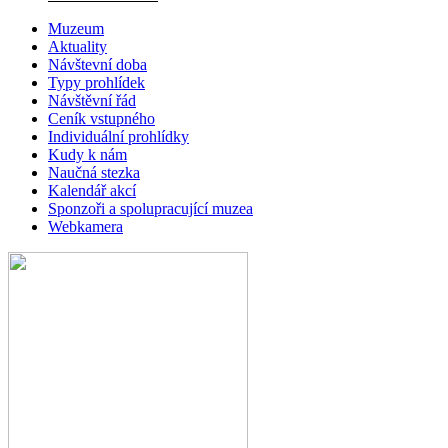
Muzeum
Aktuality
Návštevní doba
Typy prohlídek
Návštěvní řád
Ceník vstupného
Individuální prohlídky
Kudy k nám
Naučná stezka
Kalendář akcí
Sponzoři a spolupracující muzea
Webkamera