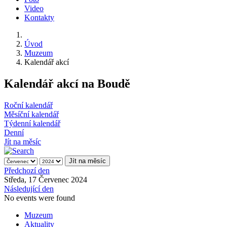
Video
Kontakty
Úvod
Muzeum
Kalendář akcí
Kalendář akcí na Boudě
Roční kalendář
Měsíční kalendář
Týdenní kalendář
Denní
Jít na měsíc
Jít na měsíc
Předchozí den
Středa, 17 Červenec 2024
Následující den
No events were found
Muzeum
Aktuality