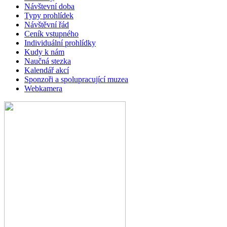
Návštevní doba
Typy prohlídek
Návštěvní řád
Ceník vstupného
Individuální prohlídky
Kudy k nám
Naučná stezka
Kalendář akcí
Sponzoři a spolupracující muzea
Webkamera