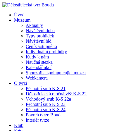
Úvod
Muzeum
Aktuality
Návštěvní doba
Typy prohlídek
Návštěvní řád
Ceník vstupného
Individuální prohlídky
Kudy k nám
Naučná stezka
Kalendář akcí
Sponzoři a spolupracující muzea
Webkamera
O tvrzi
Pěchotní srub K-S 21
Dělostřelecká otočná věž K-S 22
Vchodový srub K-S 22a
Pěchotní srub K-S 23
Pěchotní srub K-S 24
Povrch tvrze Bouda
Interiér tvrze
Klub
Foto