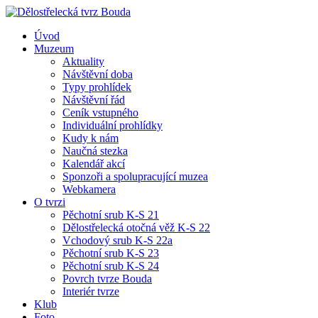
Úvod
Muzeum
Aktuality
Návštěvní doba
Typy prohlídek
Návštěvní řád
Ceník vstupného
Individuální prohlídky
Kudy k nám
Naučná stezka
Kalendář akcí
Sponzoři a spolupracující muzea
Webkamera
O tvrzi
Pěchotní srub K-S 21
Dělostřelecká otočná věž K-S 22
Vchodový srub K-S 22a
Pěchotní srub K-S 23
Pěchotní srub K-S 24
Povrch tvrze Bouda
Interiér tvrze
Klub
Foto