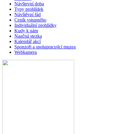
Návštevní doba
Typy prohlídek
Návštěvní řád
Ceník vstupného
Individuální prohlídky
Kudy k nám
Naučná stezka
Kalendář akcí
Sponzoři a spolupracující muzea
Webkamera