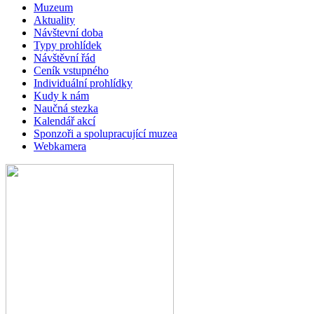
Muzeum
Aktuality
Návštevní doba
Typy prohlídek
Návštěvní řád
Ceník vstupného
Individuální prohlídky
Kudy k nám
Naučná stezka
Kalendář akcí
Sponzoři a spolupracující muzea
Webkamera