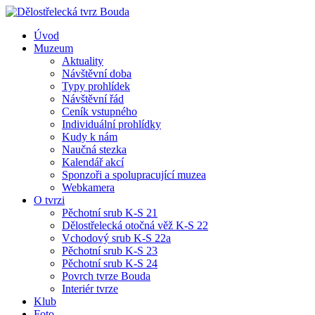
Úvod
Muzeum
Aktuality
Návštěvní doba
Typy prohlídek
Návštěvní řád
Ceník vstupného
Individuální prohlídky
Kudy k nám
Naučná stezka
Kalendář akcí
Sponzoři a spolupracující muzea
Webkamera
O tvrzi
Pěchotní srub K-S 21
Dělostřelecká otočná věž K-S 22
Vchodový srub K-S 22a
Pěchotní srub K-S 23
Pěchotní srub K-S 24
Povrch tvrze Bouda
Interiér tvrze
Klub
Foto