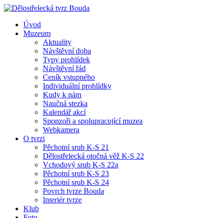
Úvod
Muzeum
Aktuality
Návštěvní doba
Typy prohlídek
Návštěvní řád
Ceník vstupného
Individuální prohlídky
Kudy k nám
Naučná stezka
Kalendář akcí
Sponzoři a spolupracující muzea
Webkamera
O tvrzi
Pěchotní srub K-S 21
Dělostřelecká otočná věž K-S 22
Vchodový srub K-S 22a
Pěchotní srub K-S 23
Pěchotní srub K-S 24
Povrch tvrze Bouda
Interiér tvrze
Klub
Foto