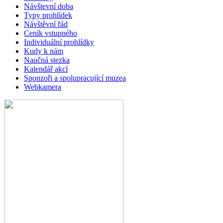
Návštevní doba
Typy prohlídek
Návštěvní řád
Ceník vstupného
Individuální prohlídky
Kudy k nám
Naučná stezka
Kalendář akcí
Sponzoři a spolupracující muzea
Webkamera