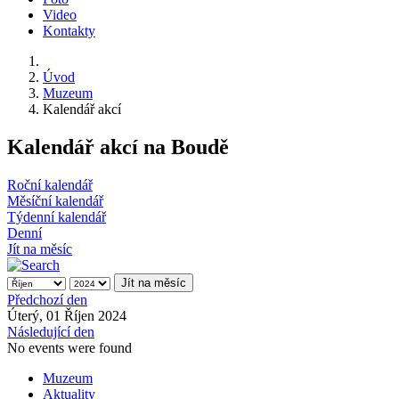
Video
Kontakty
Úvod
Muzeum
Kalendář akcí
Kalendář akcí na Boudě
Roční kalendář
Měsíční kalendář
Týdenní kalendář
Denní
Jít na měsíc
Jít na měsíc
Předchozí den
Úterý, 01 Říjen 2024
Následující den
No events were found
Muzeum
Aktuality