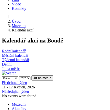
Video
Kontakty
Úvod
Muzeum
Kalendář akcí
Kalendář akcí na Boudě
Roční kalendář
Měsíční kalendář
Týdenní kalendář
Denní
Jít na měsíc
Jít na měsíc
Předchozí týden
11 - 17 Květen, 2026
Následující týden
No events were found
Muzeum
Aktuality