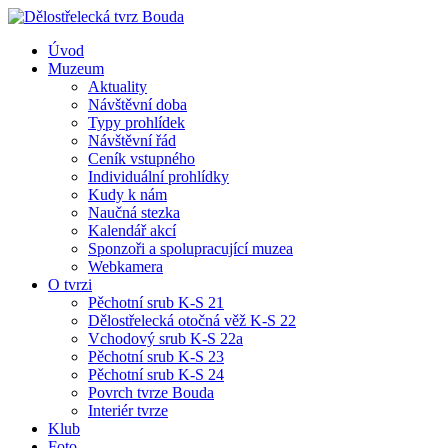
Úvod
Muzeum
Aktuality
Návštěvní doba
Typy prohlídek
Návštěvní řád
Ceník vstupného
Individuální prohlídky
Kudy k nám
Naučná stezka
Kalendář akcí
Sponzoři a spolupracující muzea
Webkamera
O tvrzi
Pěchotní srub K-S 21
Dělostřelecká otočná věž K-S 22
Vchodový srub K-S 22a
Pěchotní srub K-S 23
Pěchotní srub K-S 24
Povrch tvrze Bouda
Interiér tvrze
Klub
Foto