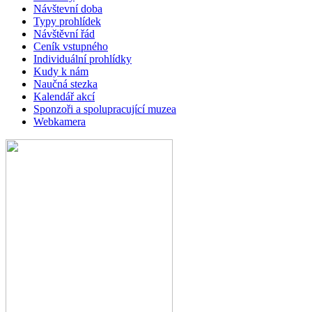
Návštevní doba
Typy prohlídek
Návštěvní řád
Ceník vstupného
Individuální prohlídky
Kudy k nám
Naučná stezka
Kalendář akcí
Sponzoři a spolupracující muzea
Webkamera