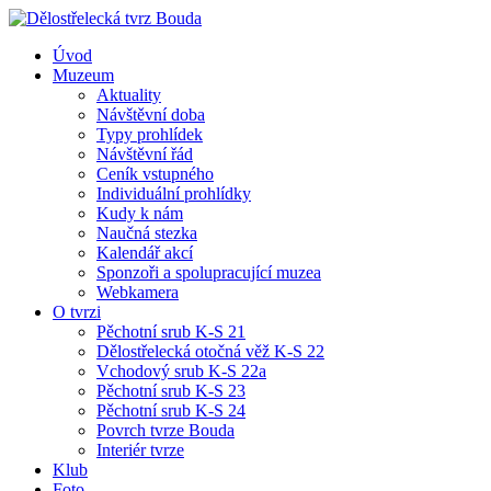
Úvod
Muzeum
Aktuality
Návštěvní doba
Typy prohlídek
Návštěvní řád
Ceník vstupného
Individuální prohlídky
Kudy k nám
Naučná stezka
Kalendář akcí
Sponzoři a spolupracující muzea
Webkamera
O tvrzi
Pěchotní srub K-S 21
Dělostřelecká otočná věž K-S 22
Vchodový srub K-S 22a
Pěchotní srub K-S 23
Pěchotní srub K-S 24
Povrch tvrze Bouda
Interiér tvrze
Klub
Foto