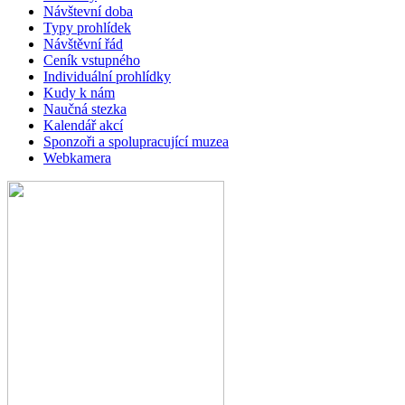
Návštevní doba
Typy prohlídek
Návštěvní řád
Ceník vstupného
Individuální prohlídky
Kudy k nám
Naučná stezka
Kalendář akcí
Sponzoři a spolupracující muzea
Webkamera