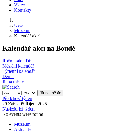
Video
Kontakty
Úvod
Muzeum
Kalendář akcí
Kalendář akcí na Boudě
Roční kalendář
Měsíční kalendář
Týdenní kalendář
Denní
Jít na měsíc
Jít na měsíc
Předchozí týden
29 Září - 05 Říjen, 2025
Následující týden
No events were found
Muzeum
Aktuality