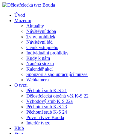
Úvod
Muzeum
Aktuality
Návštěvní doba
Typy prohlídek
Návštěvní řád
Ceník vstupného
Individuální prohlídky
Kudy k nám
Naučná stezka
Kalendář akcí
Sponzoři a spolupracující muzea
Webkamera
O tvrzi
Pěchotní srub K-S 21
Dělostřelecká otočná věž K-S 22
Vchodový srub K-S 22a
Pěchotní srub K-S 23
Pěchotní srub K-S 24
Povrch tvrze Bouda
Interiér tvrze
Klub
Foto