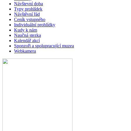
Návštevní doba
Typy prohlídek
Návštěvní řád
Ceník vstupného
Individuální prohlídky
Kudy k nám
Naučná stezka
Kalendář akcí
Sponzoři a spolupracující muzea
Webkamera