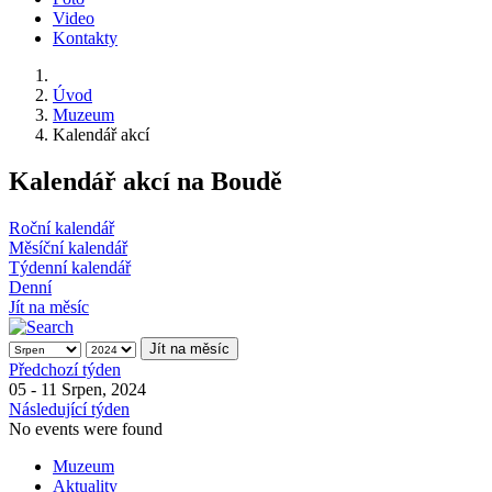
Video
Kontakty
Úvod
Muzeum
Kalendář akcí
Kalendář akcí na Boudě
Roční kalendář
Měsíční kalendář
Týdenní kalendář
Denní
Jít na měsíc
Jít na měsíc
Předchozí týden
05 - 11 Srpen, 2024
Následující týden
No events were found
Muzeum
Aktuality