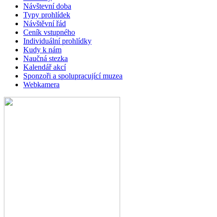
Návštevní doba
Typy prohlídek
Návštěvní řád
Ceník vstupného
Individuální prohlídky
Kudy k nám
Naučná stezka
Kalendář akcí
Sponzoři a spolupracující muzea
Webkamera