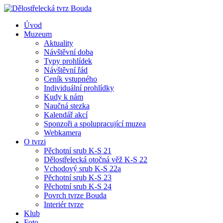
Úvod
Muzeum
Aktuality
Návštěvní doba
Typy prohlídek
Návštěvní řád
Ceník vstupného
Individuální prohlídky
Kudy k nám
Naučná stezka
Kalendář akcí
Sponzoři a spolupracující muzea
Webkamera
O tvrzi
Pěchotní srub K-S 21
Dělostřelecká otočná věž K-S 22
Vchodový srub K-S 22a
Pěchotní srub K-S 23
Pěchotní srub K-S 24
Povrch tvrze Bouda
Interiér tvrze
Klub
Foto