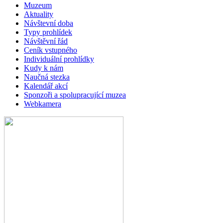
Muzeum
Aktuality
Návštevní doba
Typy prohlídek
Návštěvní řád
Ceník vstupného
Individuální prohlídky
Kudy k nám
Naučná stezka
Kalendář akcí
Sponzoři a spolupracující muzea
Webkamera