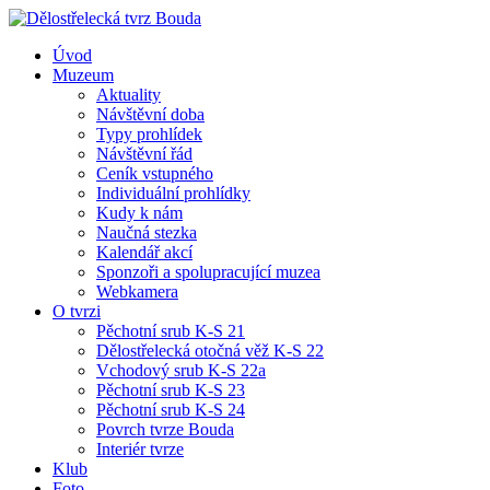
Úvod
Muzeum
Aktuality
Návštěvní doba
Typy prohlídek
Návštěvní řád
Ceník vstupného
Individuální prohlídky
Kudy k nám
Naučná stezka
Kalendář akcí
Sponzoři a spolupracující muzea
Webkamera
O tvrzi
Pěchotní srub K-S 21
Dělostřelecká otočná věž K-S 22
Vchodový srub K-S 22a
Pěchotní srub K-S 23
Pěchotní srub K-S 24
Povrch tvrze Bouda
Interiér tvrze
Klub
Foto