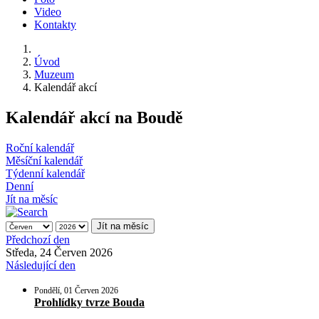
Video
Kontakty
Úvod
Muzeum
Kalendář akcí
Kalendář akcí na Boudě
Roční kalendář
Měsíční kalendář
Týdenní kalendář
Denní
Jít na měsíc
Jít na měsíc
Předchozí den
Středa, 24 Červen 2026
Následující den
Pondělí, 01 Červen 2026
Prohlídky tvrze Bouda