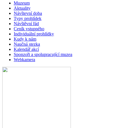
Muzeum
Aktuality
Návštevní doba
Typy prohlídek
Návštěvní řád
Ceník vstupného
Individuální prohlídky
Kudy k nám
Naučná stezka
Kalendář akcí
Sponzoři a spolupracující muzea
Webkamera