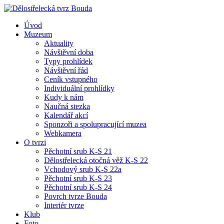
Úvod
Muzeum
Aktuality
Návštěvní doba
Typy prohlídek
Návštěvní řád
Ceník vstupného
Individuální prohlídky
Kudy k nám
Naučná stezka
Kalendář akcí
Sponzoři a spolupracující muzea
Webkamera
O tvrzi
Pěchotní srub K-S 21
Dělostřelecká otočná věž K-S 22
Vchodový srub K-S 22a
Pěchotní srub K-S 23
Pěchotní srub K-S 24
Povrch tvrze Bouda
Interiér tvrze
Klub
Foto