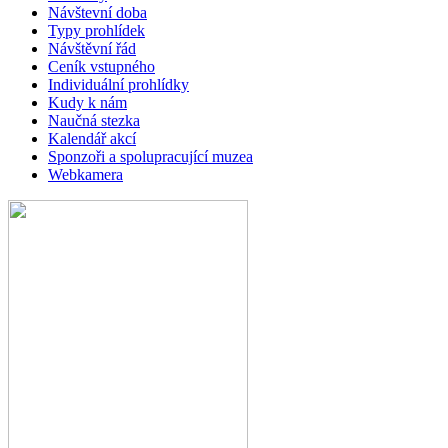
Návštevní doba
Typy prohlídek
Návštěvní řád
Ceník vstupného
Individuální prohlídky
Kudy k nám
Naučná stezka
Kalendář akcí
Sponzoři a spolupracující muzea
Webkamera