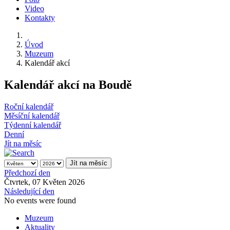
Video
Kontakty
Úvod
Muzeum
Kalendář akcí
Kalendář akcí na Boudě
Roční kalendář
Měsíční kalendář
Týdenní kalendář
Denní
Jít na měsíc
Jít na měsíc
Předchozí den
Čtvrtek, 07 Květen 2026
Následující den
No events were found
Muzeum
Aktuality