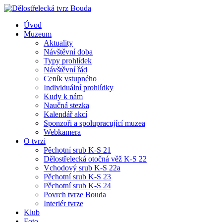
Úvod
Muzeum
Aktuality
Návštěvní doba
Typy prohlídek
Návštěvní řád
Ceník vstupného
Individuální prohlídky
Kudy k nám
Naučná stezka
Kalendář akcí
Sponzoři a spolupracující muzea
Webkamera
O tvrzi
Pěchotní srub K-S 21
Dělostřelecká otočná věž K-S 22
Vchodový srub K-S 22a
Pěchotní srub K-S 23
Pěchotní srub K-S 24
Povrch tvrze Bouda
Interiér tvrze
Klub
Foto