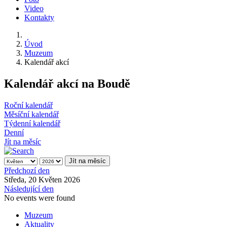
Video
Kontakty
Úvod
Muzeum
Kalendář akcí
Kalendář akcí na Boudě
Roční kalendář
Měsíční kalendář
Týdenní kalendář
Denní
Jít na měsíc
Jít na měsíc
Předchozí den
Středa, 20 Květen 2026
Následující den
No events were found
Muzeum
Aktuality