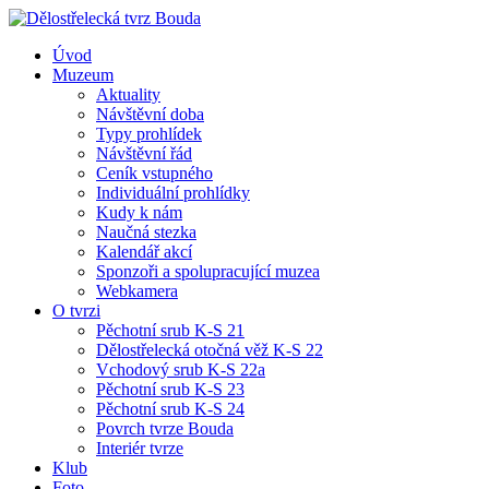
Úvod
Muzeum
Aktuality
Návštěvní doba
Typy prohlídek
Návštěvní řád
Ceník vstupného
Individuální prohlídky
Kudy k nám
Naučná stezka
Kalendář akcí
Sponzoři a spolupracující muzea
Webkamera
O tvrzi
Pěchotní srub K-S 21
Dělostřelecká otočná věž K-S 22
Vchodový srub K-S 22a
Pěchotní srub K-S 23
Pěchotní srub K-S 24
Povrch tvrze Bouda
Interiér tvrze
Klub
Foto