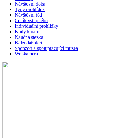
Návštevní doba
Typy prohlídek
Návštěvní řád
Ceník vstupného
Individuální prohlídky
Kudy k nám
Naučná stezka
Kalendář akcí
Sponzoři a spolupracující muzea
Webkamera