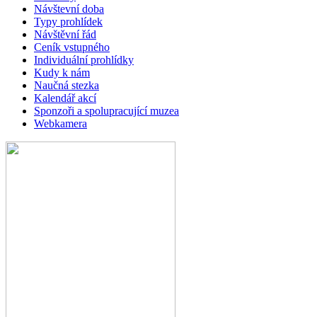
Návštevní doba
Typy prohlídek
Návštěvní řád
Ceník vstupného
Individuální prohlídky
Kudy k nám
Naučná stezka
Kalendář akcí
Sponzoři a spolupracující muzea
Webkamera