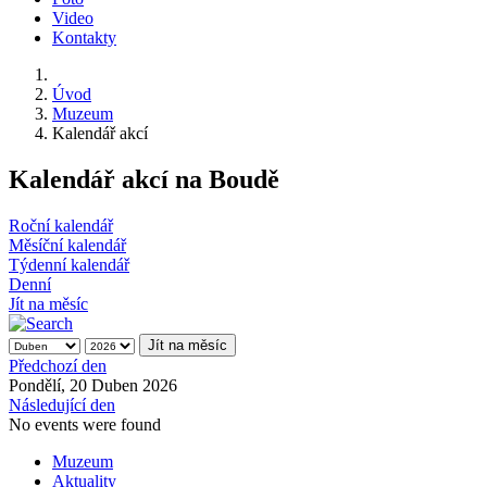
Video
Kontakty
Úvod
Muzeum
Kalendář akcí
Kalendář akcí na Boudě
Roční kalendář
Měsíční kalendář
Týdenní kalendář
Denní
Jít na měsíc
Jít na měsíc
Předchozí den
Pondělí, 20 Duben 2026
Následující den
No events were found
Muzeum
Aktuality