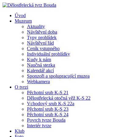
Úvod
Muzeum
Aktuality
Návštěvní doba
Typy prohlídek
Návštěvní řád
Ceník vstupného
Individuální prohlídky
Kudy k nám
Naučná stezka
Kalendář akcí
Sponzoři a spolupracující muzea
Webkamera
O tvrzi
Pěchotní srub K-S 21
Dělostřelecká otočná věž K-S 22
Vchodový srub K-S 22a
Pěchotní srub K-S 23
Pěchotní srub K-S 24
Povrch tvrze Bouda
Interiér tvrze
Klub
Foto