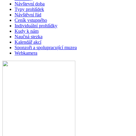
Návštevní doba
Typy prohlídek
Návštěvní řád
Ceník vstupného
Individuální prohlídky
Kudy k nám
Naučná stezka
Kalendář akcí
Sponzoři a spolupracující muzea
Webkamera