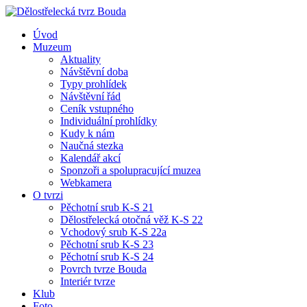
Úvod
Muzeum
Aktuality
Návštěvní doba
Typy prohlídek
Návštěvní řád
Ceník vstupného
Individuální prohlídky
Kudy k nám
Naučná stezka
Kalendář akcí
Sponzoři a spolupracující muzea
Webkamera
O tvrzi
Pěchotní srub K-S 21
Dělostřelecká otočná věž K-S 22
Vchodový srub K-S 22a
Pěchotní srub K-S 23
Pěchotní srub K-S 24
Povrch tvrze Bouda
Interiér tvrze
Klub
Foto