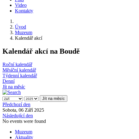
Video
Kontakty
Úvod
Muzeum
Kalendář akcí
Kalendář akcí na Boudě
Roční kalendář
Měsíční kalendář
Týdenní kalendář
Denní
Jít na měsíc
Jít na měsíc
Předchozí den
Sobota, 06 Září 2025
Následující den
No events were found
Muzeum
Aktuality