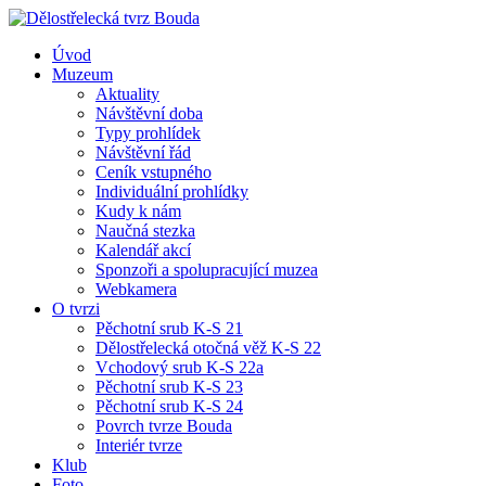
Úvod
Muzeum
Aktuality
Návštěvní doba
Typy prohlídek
Návštěvní řád
Ceník vstupného
Individuální prohlídky
Kudy k nám
Naučná stezka
Kalendář akcí
Sponzoři a spolupracující muzea
Webkamera
O tvrzi
Pěchotní srub K-S 21
Dělostřelecká otočná věž K-S 22
Vchodový srub K-S 22a
Pěchotní srub K-S 23
Pěchotní srub K-S 24
Povrch tvrze Bouda
Interiér tvrze
Klub
Foto