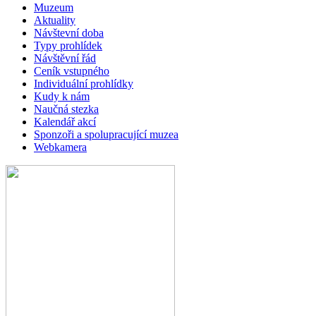
Muzeum
Aktuality
Návštevní doba
Typy prohlídek
Návštěvní řád
Ceník vstupného
Individuální prohlídky
Kudy k nám
Naučná stezka
Kalendář akcí
Sponzoři a spolupracující muzea
Webkamera