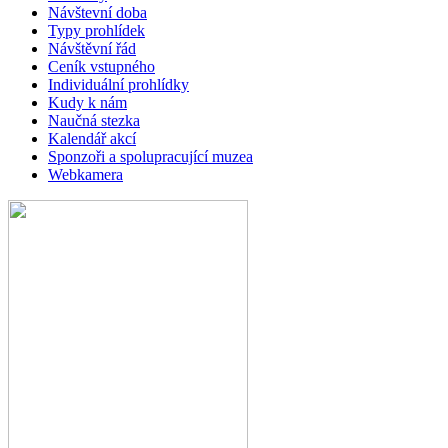
Návštevní doba
Typy prohlídek
Návštěvní řád
Ceník vstupného
Individuální prohlídky
Kudy k nám
Naučná stezka
Kalendář akcí
Sponzoři a spolupracující muzea
Webkamera