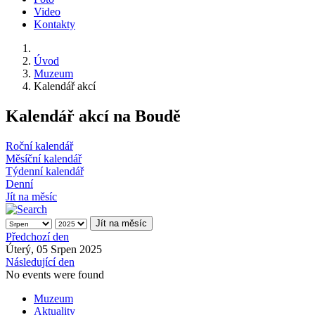
Video
Kontakty
Úvod
Muzeum
Kalendář akcí
Kalendář akcí na Boudě
Roční kalendář
Měsíční kalendář
Týdenní kalendář
Denní
Jít na měsíc
Jít na měsíc
Předchozí den
Úterý, 05 Srpen 2025
Následující den
No events were found
Muzeum
Aktuality