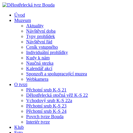
Úvod
Muzeum
Aktuality
Návštěvní doba
Typy prohlídek
Návštěvní řád
Ceník vstupného
Individuální prohlídky
Kudy k nám
Naučná stezka
Kalendář akcí
Sponzoři a spolupracující muzea
Webkamera
O tvrzi
Pěchotní srub K-S 21
Dělostřelecká otočná věž K-S 22
Vchodový srub K-S 22a
Pěchotní srub K-S 23
Pěchotní srub K-S 24
Povrch tvrze Bouda
Interiér tvrze
Klub
Foto