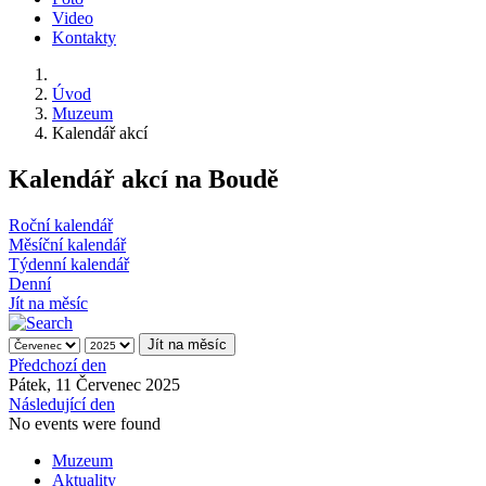
Video
Kontakty
Úvod
Muzeum
Kalendář akcí
Kalendář akcí na Boudě
Roční kalendář
Měsíční kalendář
Týdenní kalendář
Denní
Jít na měsíc
Jít na měsíc
Předchozí den
Pátek, 11 Červenec 2025
Následující den
No events were found
Muzeum
Aktuality