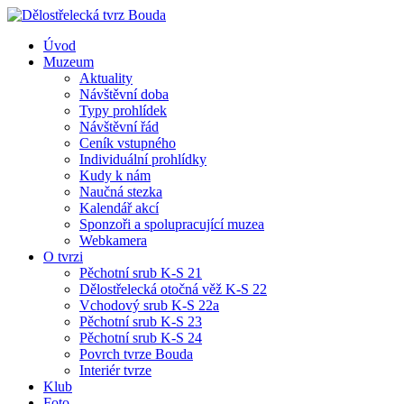
Úvod
Muzeum
Aktuality
Návštěvní doba
Typy prohlídek
Návštěvní řád
Ceník vstupného
Individuální prohlídky
Kudy k nám
Naučná stezka
Kalendář akcí
Sponzoři a spolupracující muzea
Webkamera
O tvrzi
Pěchotní srub K-S 21
Dělostřelecká otočná věž K-S 22
Vchodový srub K-S 22a
Pěchotní srub K-S 23
Pěchotní srub K-S 24
Povrch tvrze Bouda
Interiér tvrze
Klub
Foto