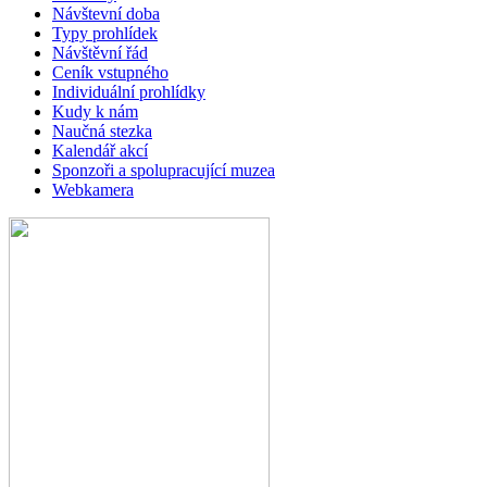
Návštevní doba
Typy prohlídek
Návštěvní řád
Ceník vstupného
Individuální prohlídky
Kudy k nám
Naučná stezka
Kalendář akcí
Sponzoři a spolupracující muzea
Webkamera