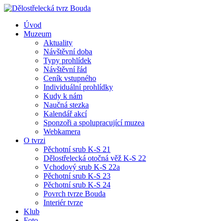
Úvod
Muzeum
Aktuality
Návštěvní doba
Typy prohlídek
Návštěvní řád
Ceník vstupného
Individuální prohlídky
Kudy k nám
Naučná stezka
Kalendář akcí
Sponzoři a spolupracující muzea
Webkamera
O tvrzi
Pěchotní srub K-S 21
Dělostřelecká otočná věž K-S 22
Vchodový srub K-S 22a
Pěchotní srub K-S 23
Pěchotní srub K-S 24
Povrch tvrze Bouda
Interiér tvrze
Klub
Foto