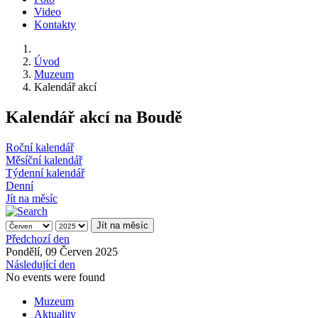
Video
Kontakty
Úvod
Muzeum
Kalendář akcí
Kalendář akcí na Boudě
Roční kalendář
Měsíční kalendář
Týdenní kalendář
Denní
Jít na měsíc
Jít na měsíc
Předchozí den
Pondělí, 09 Červen 2025
Následující den
No events were found
Muzeum
Aktuality