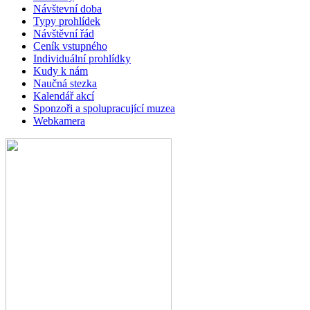
Návštevní doba
Typy prohlídek
Návštěvní řád
Ceník vstupného
Individuální prohlídky
Kudy k nám
Naučná stezka
Kalendář akcí
Sponzoři a spolupracující muzea
Webkamera