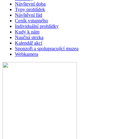
Návštevní doba
Typy prohlídek
Návštěvní řád
Ceník vstupného
Individuální prohlídky
Kudy k nám
Naučná stezka
Kalendář akcí
Sponzoři a spolupracující muzea
Webkamera