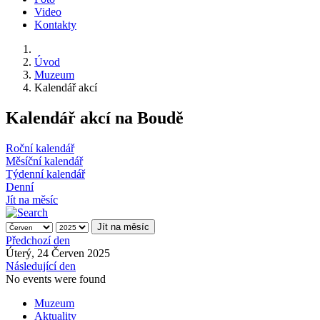
Video
Kontakty
Úvod
Muzeum
Kalendář akcí
Kalendář akcí na Boudě
Roční kalendář
Měsíční kalendář
Týdenní kalendář
Denní
Jít na měsíc
Jít na měsíc
Předchozí den
Úterý, 24 Červen 2025
Následující den
No events were found
Muzeum
Aktuality