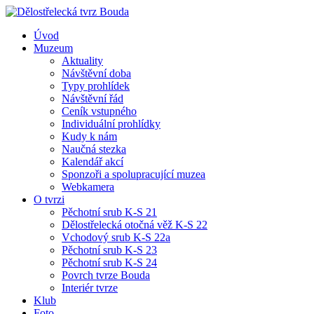
Úvod
Muzeum
Aktuality
Návštěvní doba
Typy prohlídek
Návštěvní řád
Ceník vstupného
Individuální prohlídky
Kudy k nám
Naučná stezka
Kalendář akcí
Sponzoři a spolupracující muzea
Webkamera
O tvrzi
Pěchotní srub K-S 21
Dělostřelecká otočná věž K-S 22
Vchodový srub K-S 22a
Pěchotní srub K-S 23
Pěchotní srub K-S 24
Povrch tvrze Bouda
Interiér tvrze
Klub
Foto