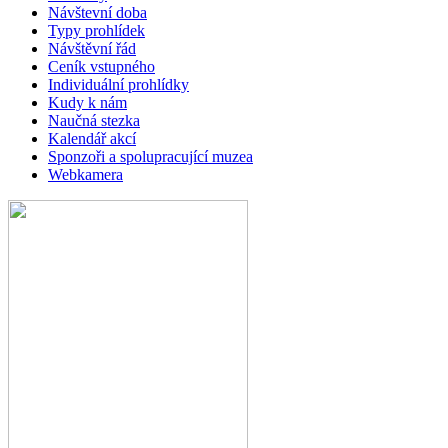
Návštevní doba
Typy prohlídek
Návštěvní řád
Ceník vstupného
Individuální prohlídky
Kudy k nám
Naučná stezka
Kalendář akcí
Sponzoři a spolupracující muzea
Webkamera