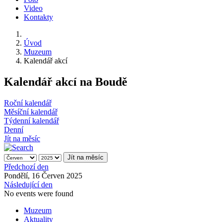
Video
Kontakty
Úvod
Muzeum
Kalendář akcí
Kalendář akcí na Boudě
Roční kalendář
Měsíční kalendář
Týdenní kalendář
Denní
Jít na měsíc
Jít na měsíc
Předchozí den
Pondělí, 16 Červen 2025
Následující den
No events were found
Muzeum
Aktuality