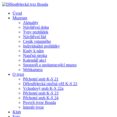
Úvod
Muzeum
Aktuality
Návštěvní doba
Typy prohlídek
Návštěvní řád
Ceník vstupného
Individuální prohlídky
Kudy k nám
Naučná stezka
Kalendář akcí
Sponzoři a spolupracující muzea
Webkamera
O tvrzi
Pěchotní srub K-S 21
Dělostřelecká otočná věž K-S 22
Vchodový srub K-S 22a
Pěchotní srub K-S 23
Pěchotní srub K-S 24
Povrch tvrze Bouda
Interiér tvrze
Klub
Foto