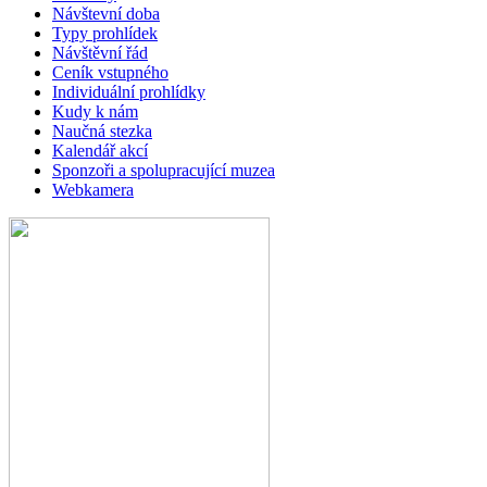
Návštevní doba
Typy prohlídek
Návštěvní řád
Ceník vstupného
Individuální prohlídky
Kudy k nám
Naučná stezka
Kalendář akcí
Sponzoři a spolupracující muzea
Webkamera