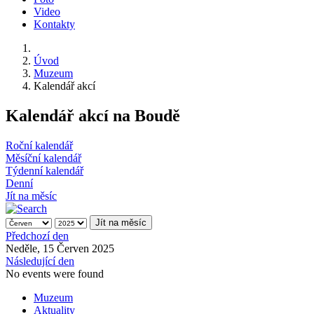
Video
Kontakty
Úvod
Muzeum
Kalendář akcí
Kalendář akcí na Boudě
Roční kalendář
Měsíční kalendář
Týdenní kalendář
Denní
Jít na měsíc
Jít na měsíc
Předchozí den
Neděle, 15 Červen 2025
Následující den
No events were found
Muzeum
Aktuality