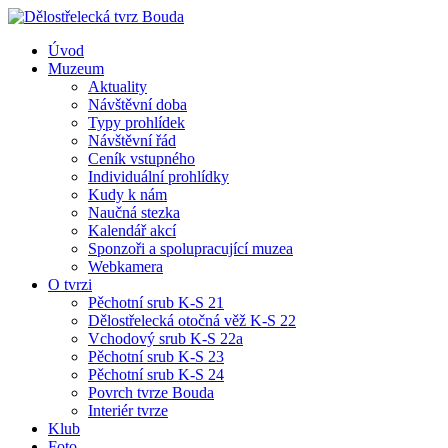
Úvod
Muzeum
Aktuality
Návštěvní doba
Typy prohlídek
Návštěvní řád
Ceník vstupného
Individuální prohlídky
Kudy k nám
Naučná stezka
Kalendář akcí
Sponzoři a spolupracující muzea
Webkamera
O tvrzi
Pěchotní srub K-S 21
Dělostřelecká otočná věž K-S 22
Vchodový srub K-S 22a
Pěchotní srub K-S 23
Pěchotní srub K-S 24
Povrch tvrze Bouda
Interiér tvrze
Klub
Foto