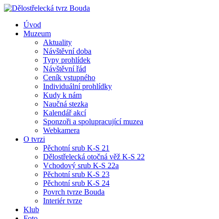
Úvod
Muzeum
Aktuality
Návštěvní doba
Typy prohlídek
Návštěvní řád
Ceník vstupného
Individuální prohlídky
Kudy k nám
Naučná stezka
Kalendář akcí
Sponzoři a spolupracující muzea
Webkamera
O tvrzi
Pěchotní srub K-S 21
Dělostřelecká otočná věž K-S 22
Vchodový srub K-S 22a
Pěchotní srub K-S 23
Pěchotní srub K-S 24
Povrch tvrze Bouda
Interiér tvrze
Klub
Foto