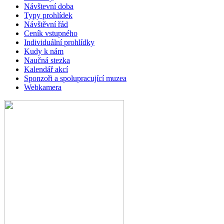
Návštevní doba
Typy prohlídek
Návštěvní řád
Ceník vstupného
Individuální prohlídky
Kudy k nám
Naučná stezka
Kalendář akcí
Sponzoři a spolupracující muzea
Webkamera