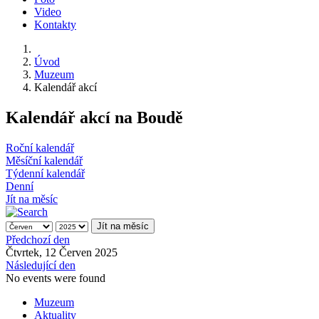
Video
Kontakty
Úvod
Muzeum
Kalendář akcí
Kalendář akcí na Boudě
Roční kalendář
Měsíční kalendář
Týdenní kalendář
Denní
Jít na měsíc
Jít na měsíc
Předchozí den
Čtvrtek, 12 Červen 2025
Následující den
No events were found
Muzeum
Aktuality