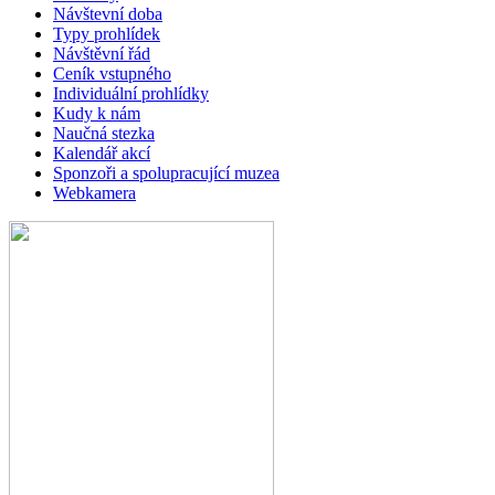
Návštevní doba
Typy prohlídek
Návštěvní řád
Ceník vstupného
Individuální prohlídky
Kudy k nám
Naučná stezka
Kalendář akcí
Sponzoři a spolupracující muzea
Webkamera