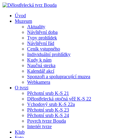
Úvod
Muzeum
Aktuality
Návštěvní doba
Typy prohlídek
Návštěvní řád
Ceník vstupného
Individuální prohlídky
Kudy k nám
Naučná stezka
Kalendář akcí
Sponzoři a spolupracující muzea
Webkamera
O tvrzi
Pěchotní srub K-S 21
Dělostřelecká otočná věž K-S 22
Vchodový srub K-S 22a
Pěchotní srub K-S 23
Pěchotní srub K-S 24
Povrch tvrze Bouda
Interiér tvrze
Klub
Foto