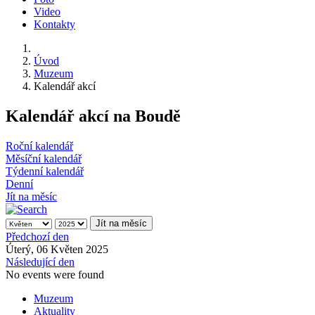
Video
Kontakty
Úvod
Muzeum
Kalendář akcí
Kalendář akcí na Boudě
Roční kalendář
Měsíční kalendář
Týdenní kalendář
Denní
Jít na měsíc
Jít na měsíc
Předchozí den
Úterý, 06 Květen 2025
Následující den
No events were found
Muzeum
Aktuality