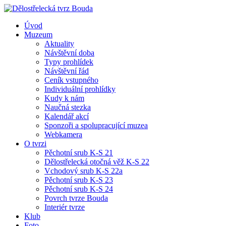
Úvod
Muzeum
Aktuality
Návštěvní doba
Typy prohlídek
Návštěvní řád
Ceník vstupného
Individuální prohlídky
Kudy k nám
Naučná stezka
Kalendář akcí
Sponzoři a spolupracující muzea
Webkamera
O tvrzi
Pěchotní srub K-S 21
Dělostřelecká otočná věž K-S 22
Vchodový srub K-S 22a
Pěchotní srub K-S 23
Pěchotní srub K-S 24
Povrch tvrze Bouda
Interiér tvrze
Klub
Foto