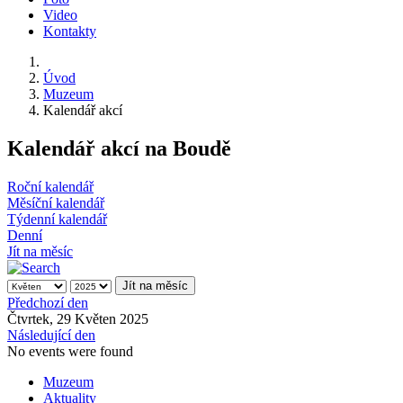
Video
Kontakty
Úvod
Muzeum
Kalendář akcí
Kalendář akcí na Boudě
Roční kalendář
Měsíční kalendář
Týdenní kalendář
Denní
Jít na měsíc
Jít na měsíc
Předchozí den
Čtvrtek, 29 Květen 2025
Následující den
No events were found
Muzeum
Aktuality