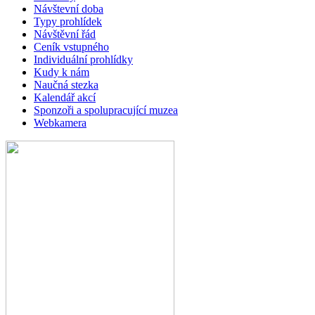
Návštevní doba
Typy prohlídek
Návštěvní řád
Ceník vstupného
Individuální prohlídky
Kudy k nám
Naučná stezka
Kalendář akcí
Sponzoři a spolupracující muzea
Webkamera