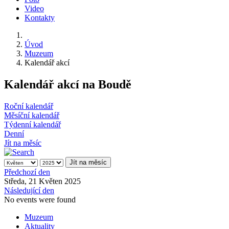
Video
Kontakty
Úvod
Muzeum
Kalendář akcí
Kalendář akcí na Boudě
Roční kalendář
Měsíční kalendář
Týdenní kalendář
Denní
Jít na měsíc
Jít na měsíc
Předchozí den
Středa, 21 Květen 2025
Následující den
No events were found
Muzeum
Aktuality