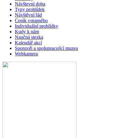
Návštevní doba
Typy prohlídek
Návštěvní řád
Ceník vstupného
Individuální prohlídky
Kudy k nám
Naučná stezka
Kalendář akcí
Sponzoři a spolupracující muzea
Webkamera