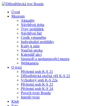
Úvod
Muzeum
Aktuality
Návštěvní doba
Typy prohlídek
Návštěvní řád
Ceník vstupného
Individuální prohlídky
Kudy k nám
Naučná stezka
Kalendář akcí
Sponzoři a spolupracující muzea
Webkamera
O tvrzi
Pěchotní srub K-S 21
Dělostřelecká otočná věž K-S 22
Vchodový srub K-S 22a
Pěchotní srub K-S 23
Pěchotní srub K-S 24
Povrch tvrze Bouda
Interiér tvrze
Klub
Foto