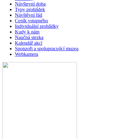
Návštevní doba
Typy prohlídek
Návštěvní řád
Ceník vstupného
Individuální prohlídky
Kudy k nám
Naučná stezka
Kalendář akcí
Sponzoři a spolupracující muzea
Webkamera