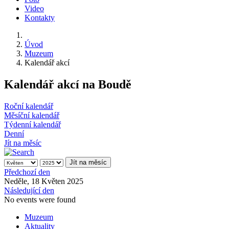
Video
Kontakty
Úvod
Muzeum
Kalendář akcí
Kalendář akcí na Boudě
Roční kalendář
Měsíční kalendář
Týdenní kalendář
Denní
Jít na měsíc
Jít na měsíc
Předchozí den
Neděle, 18 Květen 2025
Následující den
No events were found
Muzeum
Aktuality