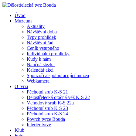
Úvod
Muzeum
Aktuality
Návštěvní doba
Typy prohlídek
Návštěvní řád
Ceník vstupného
Individuální prohlídky
Kudy k nám
Naučná stezka
Kalendář akcí
Sponzoři a spolupracující muzea
Webkamera
O tvrzi
Pěchotní srub K-S 21
Dělostřelecká otočná věž K-S 22
Vchodový srub K-S 22a
Pěchotní srub K-S 23
Pěchotní srub K-S 24
Povrch tvrze Bouda
Interiér tvrze
Klub
Foto