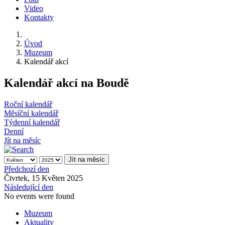
Video
Kontakty
Úvod
Muzeum
Kalendář akcí
Kalendář akcí na Boudě
Roční kalendář
Měsíční kalendář
Týdenní kalendář
Denní
Jít na měsíc
Jít na měsíc
Předchozí den
Čtvrtek, 15 Květen 2025
Následující den
No events were found
Muzeum
Aktuality