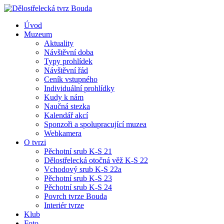
Úvod
Muzeum
Aktuality
Návštěvní doba
Typy prohlídek
Návštěvní řád
Ceník vstupného
Individuální prohlídky
Kudy k nám
Naučná stezka
Kalendář akcí
Sponzoři a spolupracující muzea
Webkamera
O tvrzi
Pěchotní srub K-S 21
Dělostřelecká otočná věž K-S 22
Vchodový srub K-S 22a
Pěchotní srub K-S 23
Pěchotní srub K-S 24
Povrch tvrze Bouda
Interiér tvrze
Klub
Foto