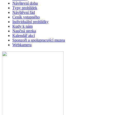
Návštevní doba
Typy prohlídek
Návštěvní řád
Ceník vstupného
Individuální prohlídky
Kudy k nám
Naučná stezka
Kalendář akcí
Sponzoři a spolupracující muzea
Webkamera