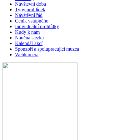
Návštevní doba
Typy prohlídek
Návštěvní řád
Ceník vstupného
Individuální prohlídky
Kudy k nám
Naučná stezka
Kalendář akcí
Sponzoři a spolupracující muzea
Webkamera