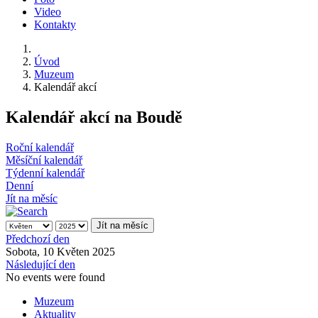
Video
Kontakty
Úvod
Muzeum
Kalendář akcí
Kalendář akcí na Boudě
Roční kalendář
Měsíční kalendář
Týdenní kalendář
Denní
Jít na měsíc
Jít na měsíc
Předchozí den
Sobota, 10 Květen 2025
Následující den
No events were found
Muzeum
Aktuality