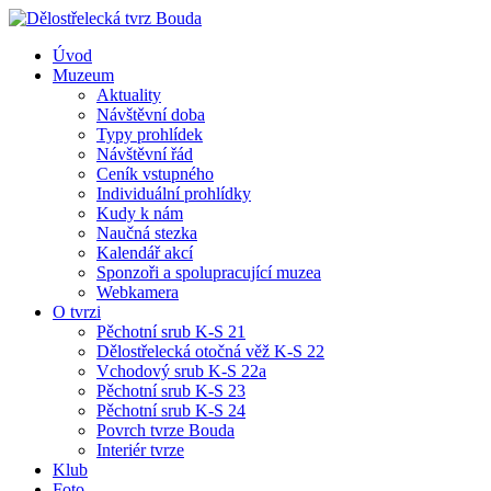
Úvod
Muzeum
Aktuality
Návštěvní doba
Typy prohlídek
Návštěvní řád
Ceník vstupného
Individuální prohlídky
Kudy k nám
Naučná stezka
Kalendář akcí
Sponzoři a spolupracující muzea
Webkamera
O tvrzi
Pěchotní srub K-S 21
Dělostřelecká otočná věž K-S 22
Vchodový srub K-S 22a
Pěchotní srub K-S 23
Pěchotní srub K-S 24
Povrch tvrze Bouda
Interiér tvrze
Klub
Foto