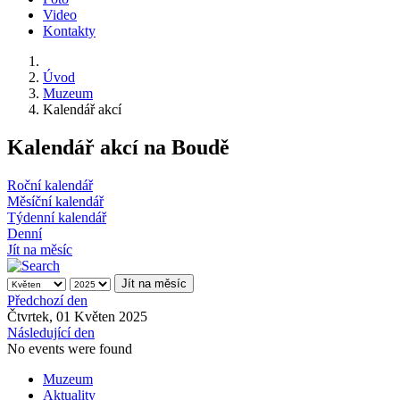
Video
Kontakty
Úvod
Muzeum
Kalendář akcí
Kalendář akcí na Boudě
Roční kalendář
Měsíční kalendář
Týdenní kalendář
Denní
Jít na měsíc
Jít na měsíc
Předchozí den
Čtvrtek, 01 Květen 2025
Následující den
No events were found
Muzeum
Aktuality