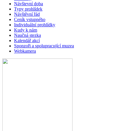
Návštevní doba
Typy prohlídek
Návštěvní řád
Ceník vstupného
Individuální prohlídky
Kudy k nám
Naučná stezka
Kalendář akcí
Sponzoři a spolupracující muzea
Webkamera