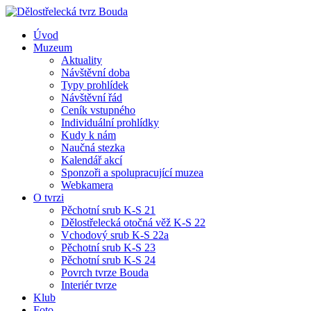
Úvod
Muzeum
Aktuality
Návštěvní doba
Typy prohlídek
Návštěvní řád
Ceník vstupného
Individuální prohlídky
Kudy k nám
Naučná stezka
Kalendář akcí
Sponzoři a spolupracující muzea
Webkamera
O tvrzi
Pěchotní srub K-S 21
Dělostřelecká otočná věž K-S 22
Vchodový srub K-S 22a
Pěchotní srub K-S 23
Pěchotní srub K-S 24
Povrch tvrze Bouda
Interiér tvrze
Klub
Foto