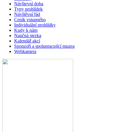
Návštevní doba
Typy prohlídek
Návštěvní řád
Ceník vstupného
Individuální prohlídky
Kudy k nám
Naučná stezka
Kalendář akcí
Sponzoři a spolupracující muzea
Webkamera