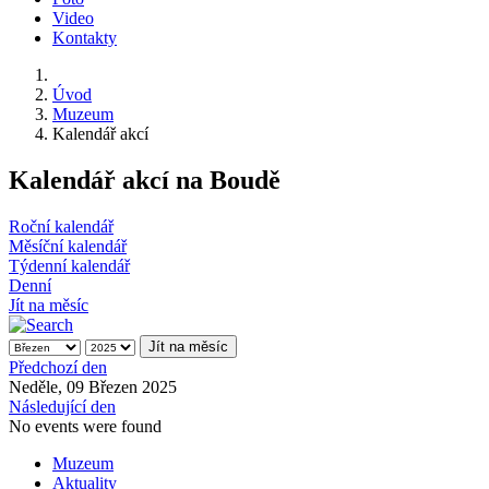
Video
Kontakty
Úvod
Muzeum
Kalendář akcí
Kalendář akcí na Boudě
Roční kalendář
Měsíční kalendář
Týdenní kalendář
Denní
Jít na měsíc
Jít na měsíc
Předchozí den
Neděle, 09 Březen 2025
Následující den
No events were found
Muzeum
Aktuality