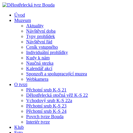
Úvod
Muzeum
Aktuality
Návštěvní doba
Typy prohlídek
Návštěvní řád
Ceník vstupného
Individuální prohlídky
Kudy k nám
Naučná stezka
Kalendář akcí
Sponzoři a spolupracující muzea
Webkamera
O tvrzi
Pěchotní srub K-S 21
Dělostřelecká otočná věž K-S 22
Vchodový srub K-S 22a
Pěchotní srub K-S 23
Pěchotní srub K-S 24
Povrch tvrze Bouda
Interiér tvrze
Klub
Foto