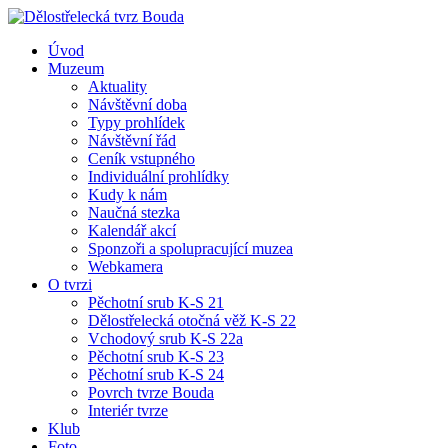
Úvod
Muzeum
Aktuality
Návštěvní doba
Typy prohlídek
Návštěvní řád
Ceník vstupného
Individuální prohlídky
Kudy k nám
Naučná stezka
Kalendář akcí
Sponzoři a spolupracující muzea
Webkamera
O tvrzi
Pěchotní srub K-S 21
Dělostřelecká otočná věž K-S 22
Vchodový srub K-S 22a
Pěchotní srub K-S 23
Pěchotní srub K-S 24
Povrch tvrze Bouda
Interiér tvrze
Klub
Foto