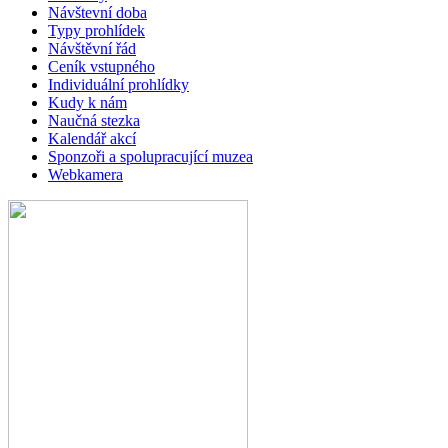
Návštevní doba
Typy prohlídek
Návštěvní řád
Ceník vstupného
Individuální prohlídky
Kudy k nám
Naučná stezka
Kalendář akcí
Sponzoři a spolupracující muzea
Webkamera