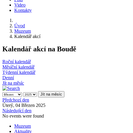
Video
Kontakty
Úvod
Muzeum
Kalendář akcí
Kalendář akcí na Boudě
Roční kalendář
Měsíční kalendář
Týdenní kalendář
Denní
Jít na měsíc
Jít na měsíc
Předchozí den
Úterý, 04 Březen 2025
Následující den
No events were found
Muzeum
Aktuality