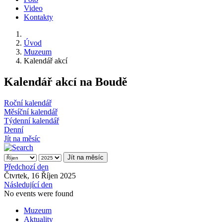
Video
Kontakty
Úvod
Muzeum
Kalendář akcí
Kalendář akcí na Boudě
Roční kalendář
Měsíční kalendář
Týdenní kalendář
Denní
Jít na měsíc
Jít na měsíc
Předchozí den
Čtvrtek, 16 Říjen 2025
Následující den
No events were found
Muzeum
Aktuality