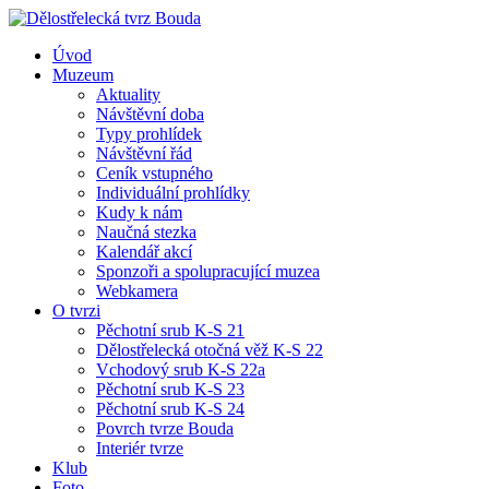
Úvod
Muzeum
Aktuality
Návštěvní doba
Typy prohlídek
Návštěvní řád
Ceník vstupného
Individuální prohlídky
Kudy k nám
Naučná stezka
Kalendář akcí
Sponzoři a spolupracující muzea
Webkamera
O tvrzi
Pěchotní srub K-S 21
Dělostřelecká otočná věž K-S 22
Vchodový srub K-S 22a
Pěchotní srub K-S 23
Pěchotní srub K-S 24
Povrch tvrze Bouda
Interiér tvrze
Klub
Foto