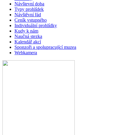
Návštevní doba
Typy prohlídek
Návštěvní řád
Ceník vstupného
Individuální prohlídky
Kudy k nám
Naučná stezka
Kalendář akcí
Sponzoři a spolupracující muzea
Webkamera