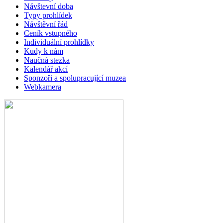
Návštevní doba
Typy prohlídek
Návštěvní řád
Ceník vstupného
Individuální prohlídky
Kudy k nám
Naučná stezka
Kalendář akcí
Sponzoři a spolupracující muzea
Webkamera