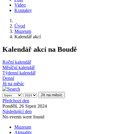
Video
Kontakty
Úvod
Muzeum
Kalendář akcí
Kalendář akcí na Boudě
Roční kalendář
Měsíční kalendář
Týdenní kalendář
Denní
Jít na měsíc
Jít na měsíc
Předchozí den
Pondělí, 26 Srpen 2024
Následující den
No events were found
Muzeum
Aktuality