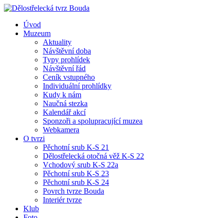
Úvod
Muzeum
Aktuality
Návštěvní doba
Typy prohlídek
Návštěvní řád
Ceník vstupného
Individuální prohlídky
Kudy k nám
Naučná stezka
Kalendář akcí
Sponzoři a spolupracující muzea
Webkamera
O tvrzi
Pěchotní srub K-S 21
Dělostřelecká otočná věž K-S 22
Vchodový srub K-S 22a
Pěchotní srub K-S 23
Pěchotní srub K-S 24
Povrch tvrze Bouda
Interiér tvrze
Klub
Foto