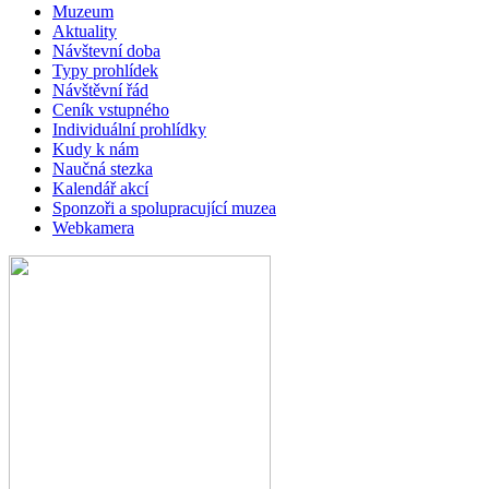
Muzeum
Aktuality
Návštevní doba
Typy prohlídek
Návštěvní řád
Ceník vstupného
Individuální prohlídky
Kudy k nám
Naučná stezka
Kalendář akcí
Sponzoři a spolupracující muzea
Webkamera