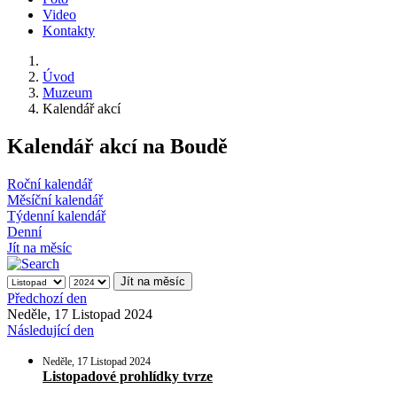
Video
Kontakty
Úvod
Muzeum
Kalendář akcí
Kalendář akcí na Boudě
Roční kalendář
Měsíční kalendář
Týdenní kalendář
Denní
Jít na měsíc
Jít na měsíc
Předchozí den
Neděle, 17 Listopad 2024
Následující den
Neděle, 17 Listopad 2024
Listopadové prohlídky tvrze