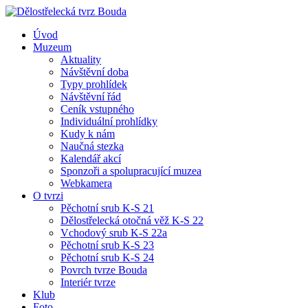
Úvod
Muzeum
Aktuality
Návštěvní doba
Typy prohlídek
Návštěvní řád
Ceník vstupného
Individuální prohlídky
Kudy k nám
Naučná stezka
Kalendář akcí
Sponzoři a spolupracující muzea
Webkamera
O tvrzi
Pěchotní srub K-S 21
Dělostřelecká otočná věž K-S 22
Vchodový srub K-S 22a
Pěchotní srub K-S 23
Pěchotní srub K-S 24
Povrch tvrze Bouda
Interiér tvrze
Klub
Foto