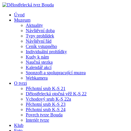
Úvod
Muzeum
Aktuality
Návštěvní doba
Typy prohlídek
Návštěvní řád
Ceník vstupného
Individuální prohlídky
Kudy k nám
Naučná stezka
Kalendář akcí
Sponzoři a spolupracující muzea
Webkamera
O tvrzi
Pěchotní srub K-S 21
Dělostřelecká otočná věž K-S 22
Vchodový srub K-S 22a
Pěchotní srub K-S 23
Pěchotní srub K-S 24
Povrch tvrze Bouda
Interiér tvrze
Klub
Foto