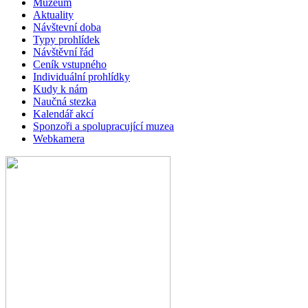
Muzeum
Aktuality
Návštevní doba
Typy prohlídek
Návštěvní řád
Ceník vstupného
Individuální prohlídky
Kudy k nám
Naučná stezka
Kalendář akcí
Sponzoři a spolupracující muzea
Webkamera