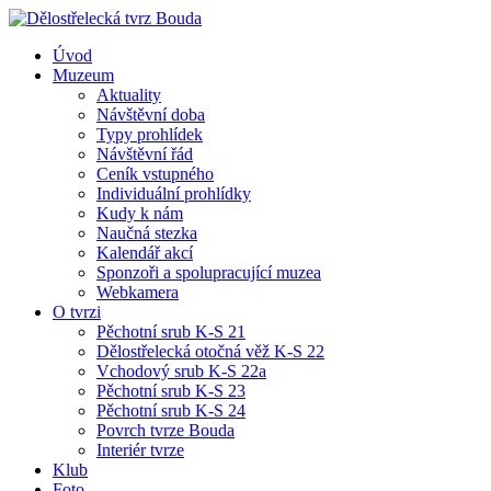
Úvod
Muzeum
Aktuality
Návštěvní doba
Typy prohlídek
Návštěvní řád
Ceník vstupného
Individuální prohlídky
Kudy k nám
Naučná stezka
Kalendář akcí
Sponzoři a spolupracující muzea
Webkamera
O tvrzi
Pěchotní srub K-S 21
Dělostřelecká otočná věž K-S 22
Vchodový srub K-S 22a
Pěchotní srub K-S 23
Pěchotní srub K-S 24
Povrch tvrze Bouda
Interiér tvrze
Klub
Foto