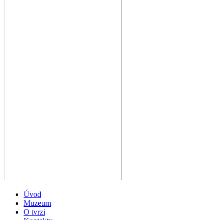
Úvod
Muzeum
O tvrzi