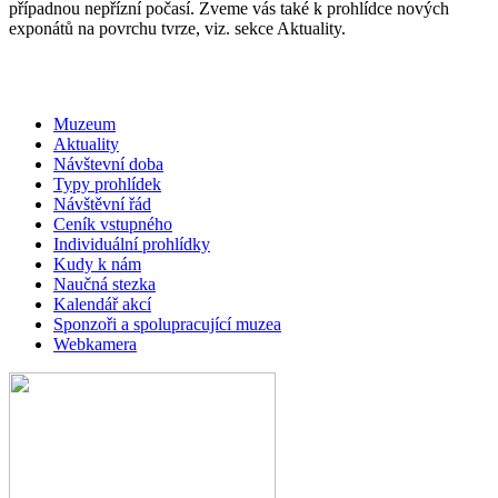
případnou nepřízní počasí. Zveme vás také k prohlídce nových
exponátů na povrchu tvrze, viz. sekce Aktuality.
Muzeum
Aktuality
Návštevní doba
Typy prohlídek
Návštěvní řád
Ceník vstupného
Individuální prohlídky
Kudy k nám
Naučná stezka
Kalendář akcí
Sponzoři a spolupracující muzea
Webkamera