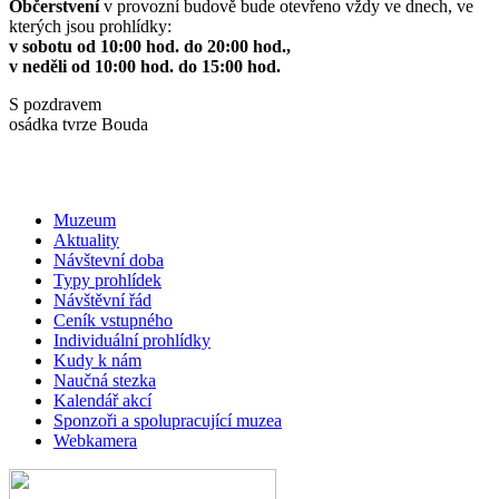
Občerstvení
v provozní budově bude otevřeno vždy ve dnech, ve
kterých jsou prohlídky:
v sobotu od 10:00 hod. do 20:00 hod.,
v neděli od 10:00 hod. do 15:00 hod.
S pozdravem
osádka tvrze Bouda
Muzeum
Aktuality
Návštevní doba
Typy prohlídek
Návštěvní řád
Ceník vstupného
Individuální prohlídky
Kudy k nám
Naučná stezka
Kalendář akcí
Sponzoři a spolupracující muzea
Webkamera