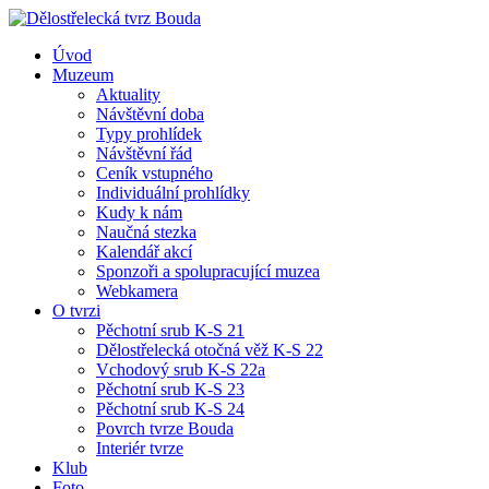
Úvod
Muzeum
Aktuality
Návštěvní doba
Typy prohlídek
Návštěvní řád
Ceník vstupného
Individuální prohlídky
Kudy k nám
Naučná stezka
Kalendář akcí
Sponzoři a spolupracující muzea
Webkamera
O tvrzi
Pěchotní srub K-S 21
Dělostřelecká otočná věž K-S 22
Vchodový srub K-S 22a
Pěchotní srub K-S 23
Pěchotní srub K-S 24
Povrch tvrze Bouda
Interiér tvrze
Klub
Foto